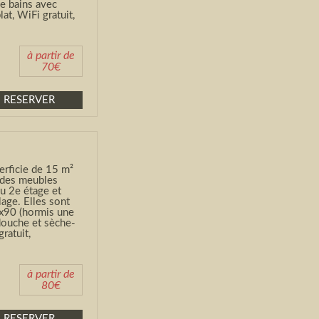
de bains avec
at, WiFi gratuit,
à partir de
70€
RESERVER
rficie de 15 m²
 des meubles
u 2
e
étage et
lage. Elles sont
2x90 (hormis une
 douche et sèche-
ratuit,
à partir de
80€
RESERVER