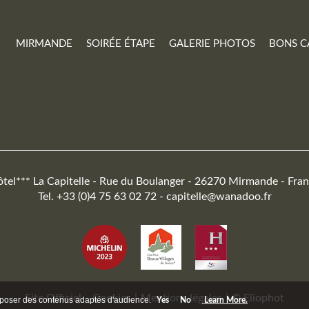
MIRMANDE
SOIRÉE ÉTAPE
GALERIE PHOTOS
BONS C
tel*** La Capitelle - Rue du Boulanger - 26270 Mirmande - Fra
Tel. +33 (0)4 75 63 02 72 -
capitelle@wanadoo.fr
Site Officiel
-
Cookies
|
Mentions légales
|
© Eliophot
roposer des contenus adaptés d'audience.
Yes
No
Learn More.