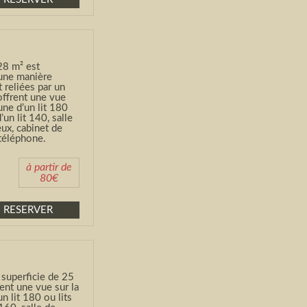
 28 m² est
une manière
 reliées par un
 offrent une vue
une d’un lit 180
’un lit 140, salle
ux, cabinet de
 téléphone.
à partir de
80€
RESERVER
superficie de 25
ent une vue sur la
n lit 180 ou lits