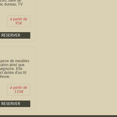
160, salle de
x, bureau, TV
à partir de
95€
RESERVER
ispose de meubles
salon ainsi que
aignoire. Elle
st dotée d’un lit
éphone.
à partir de
110€
RESERVER