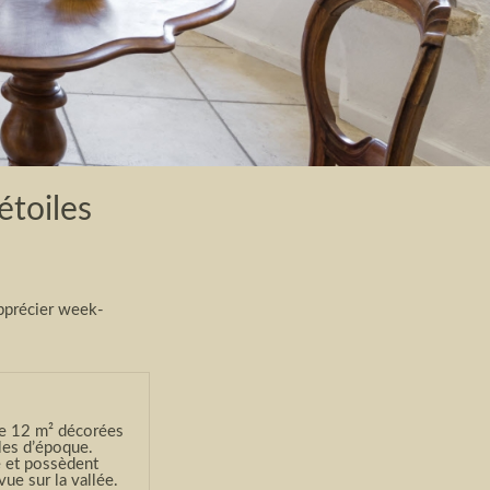
étoiles
apprécier week-
de 12 m² décorées
les d’époque.
 et possèdent
ue sur la vallée.